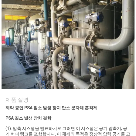
저
희
와
연
락
뉴
스
제품 설명
제약 공업 PSA 질소 발생 장치 탄소 분자체 흡착제
사
PSA 질소 발생 장치 결함
례
(1). 압축 시스템을 발표하시오 그러면 이 시스템은 공기 압축기, 공
기 버퍼 탱크를 포함합니다, 이 체제의 목적은 정상적 압력 공기를 고