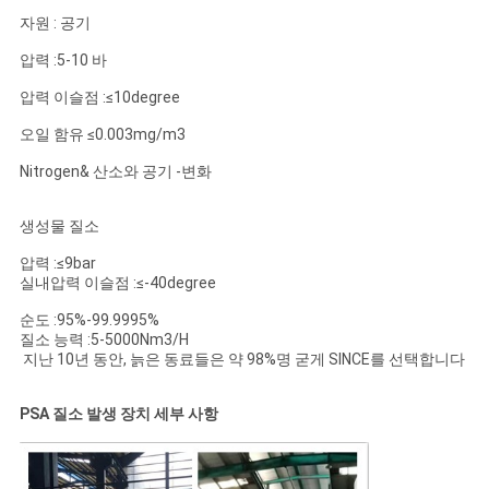
자원 : 공기
압력 :5-10 바
압력 이슬점 :≤10degree
오일 함유 ≤0.003mg/m3
Nitrogen& 산소와 공기 -변화
생성물 질소
압력 :≤9bar
실내압력 이슬점 :≤-40degree
순도 :95%-99.9995%
질소 능력 :5-5000Nm3/H
지난 10년 동안, 늙은 동료들은 약 98%명 굳게 SINCE를 선택합니다
PSA 질소 발생 장치 세부 사항