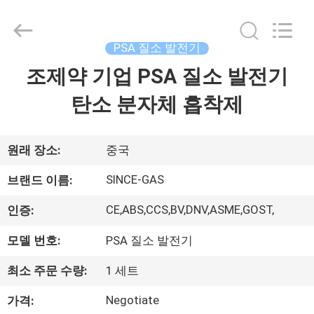
2015
-
2026
JoShining
Energy
PSA 질소 발전기
&
Technology
조제약 기업 PSA 질소 발전기
집
Co.,Ltd.
All
Rights
탄소 분자체 흡착제
Reserved.
제
품
원래 장소:
중국
SINCE-GAS
브랜드 이름:
우
CE,ABS,CCS,BV,DNV,ASME,GOST,
인증:
리
모델 번호:
PSA 질소 발전기
에
최소 주문 수량:
1 세트
관
Negotiate
가격: