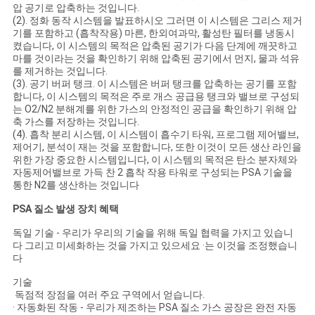
압 공기로 압축하는 것입니다.
(2). 정화 동작 시스템을 발표하시오 그러면 이 시스템은 그리스 제거
견
기를 포함하고 (흡착작용) 마른, 한외여과막, 활성탄 필터를 냉동시
켰습니다, 이 시스템의 목적은 압축된 공기가 다음 단계에 깨끗하고
적
마를 것이라는 것을 확인하기 위해 압축된 공기에서 먼지, 물과 석유
를 제거하는 것입니다.
요
(3). 공기 버퍼 탱크. 이 시스템은 버퍼 탱크를 압축하는 공기를 포함
합니다, 이 시스템의 목적은 주로 개스 공급용 탱크와 밸브로 구성되
청
는 O2/N2 분해계를 위한 가스의 안정적인 공급을 확인하기 위해 압
축 가스를 저장하는 것입니다.
(4). 흡착 분리 시스템, 이 시스템이 흡수기 타워, 프로그램 제어밸브,
제어기, 분석이 재는 것을 포함합니다, 또한 이것이 모든 생산 라인을
NEWS
위한 가장 중요한 시스템입니다, 이 시스템의 목적은 탄소 분자체와
자동제어밸브로 가득 찬 2 흡착 작용 타워로 구성되는 PSA 기술을
통한 N2를 생산하는 것입니다
사
PSA 질소 발생 장치 혜택
이
독일 기술 - 우리가 우리의 기술을 위해 독일 협력을 가지고 있습니
다 그리고 미세화하는 것을 가지고 있으세요 ·는 이것을 조정했습니
다
트
기술
맵
독점적 장점을 여러 주요 구역에서 얻습니다.
· 자동화된 작동 - 우리가 제조하는 PSA 질소 가스 공장은 완전 자동