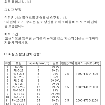
화를 통합시킵니다
개
그리고 부정
인
인원은 가스 플랜트를 운영해서 요구됩니다.
· 저 전력 소모 - 우리는 질소 생산을 위해 소비를 매우 저 소비 전력
정
을 보증합니다
최적 조건
보
효율적으로 압축된 공기를 이용하고 질소 가스의 생산을 극대화하
기를 계획하세요.
보
호
PSA 질소 발생 장치 상술 :
정
부정
모델
Capacity(Nm3/h)
순도
전원(KW)
전체적 사이즈(MM)
1
PN-3-39
3
99.9%
2
PN-5-29
5
99.5%
책
3
PN-5-295
5
99%
0.5
1800*1400*1500
4
PN-8-295
8
95%
5
PN-5-49
5
99.99%
6
PN-8-39
8
99.9%
7
PN-12-295
12
99.5%
0.5
1800*1400*1800
8
PN-15-29
15
99%
9
PN-10-49
10
99.99%
10
PN-15-39
15
99.9%
11
PN-25-295
25
99.5%
0.5
2000*1700*2250
12
PN-30-39
30
99%