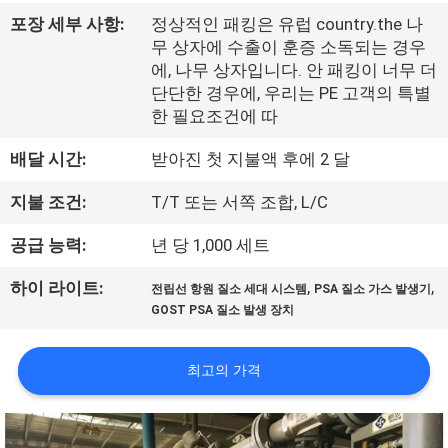
한
포장 세부 사항:
정상적인 패킹은 유럽 country.the 나
것
무 상자에 수출이 훈증 소독되는 경우
에, 나무 상자입니다. 안 패킹이 너무 더
단단한 경우에, 우리는 PE 고객의 특별
공
한 필요조건에 따
장
배달 시간:
받아진 첫 지불액 후에 2 달
견
지불 조건:
T/T 또는 서쪽 조합, L/C
학
공급 능력:
년 당 1,000 세트
,
,
하이 라이트:
전립선 항원 질소 세대 시스템
PSA 질소 가스 발생기
품
GOST PSA 질소 발생 장치
질
최고의 가격
관
리