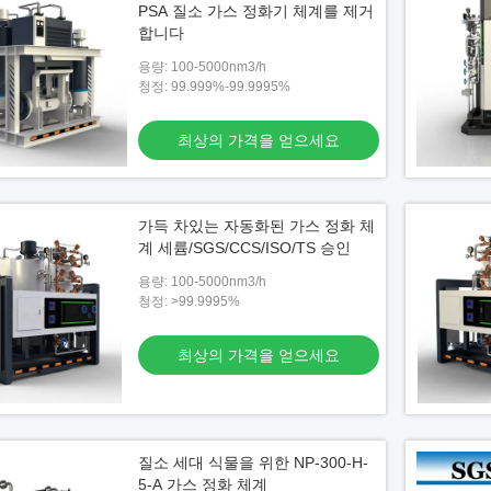
PSA 질소 가스 정화기 체계를 제거
합니다
용량: 100-5000nm3/h
청정: 99.999%-99.9995%
최상의 가격을 얻으세요
가득 차있는 자동화된 가스 정화 체
계 세륨/SGS/CCS/ISO/TS 승인
용량: 100-5000nm3/h
청정: >99.9995%
최상의 가격을 얻으세요
정화 시스템, 가스 여과 시
질소 세대 식물을 위한 NP-300-H-
m3/H
5-A 가스 정화 체계