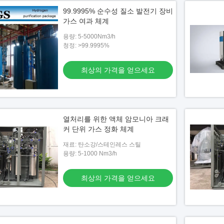
99.9995% 순수성 질소 발전기 장비
가스 여과 체계
용량: 5-5000Nm3/h
청정: >99.9995%
최상의 가격을 얻으세요
열처리를 위한 액체 암모니아 크래
커 단위 가스 정화 체계
재료: 탄소강/스테인레스 스틸
용량: 5-1000 Nm3/h
최상의 가격을 얻으세요