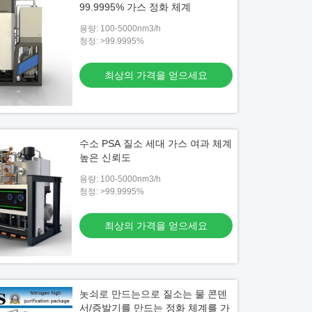
99.9995% 가스 정화 체계
용량: 100-5000nm3/h
청정: >99.9995%
최상의 가격을 얻으세요
수소 PSA 질소 세대 가스 여과 체계
높은 신뢰도
용량: 100-5000nm3/h
청정: >99.9995%
최상의 가격을 얻으세요
놋쇠로 만드는으로 질소는 물 콘덴
서/증발기를 만드는 정화 체계를 가