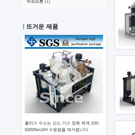
수소드론
(1)
뜨거운 제품
체계 100-
능률 높은 순수성 99.9995% PSA 질소 발
PSA 세대 가스 
거합니다
전기 정화기 높이
스템 100-5000N