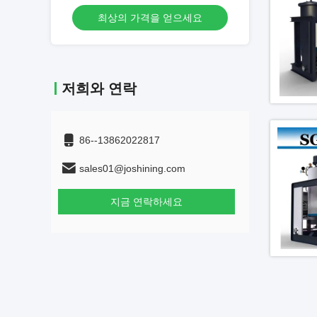
으세요
최상의 가격을 얻으세요
최상의 
저희와 연락
86--13862022817
sales01@joshining.com
지금 연락하세요