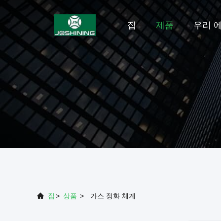
집
제품
우리 에
집
>
상품
>
가스 정화 체계