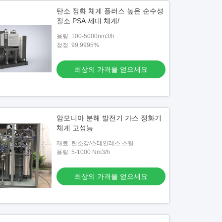
탄소 정화 체계 플러스 높은 순수성
질소 PSA 세대 체계/
용량: 100-5000nm3/h
청정: 99.9995%
최상의 가격을 얻으세요
암모니아 분해 발전기 가스 정화기
체계 고성능
재료: 탄소강/스테인레스 스틸
용량: 5-1000 Nm3/h
최상의 가격을 얻으세요