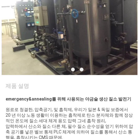
저
희
와
연
락
뉴
제품 설명
스
emergency&annealing를 위해 사용되는 야금술 생산 질소 발전기
원료로 청결한, 압축공기, 및 흡착제, 우리가 일본 & 독일 보증에서
20 년 이상 노동 생활이 이용하는 흡착제로 탄소 분자체와 함께 정상
사
적인 온도에 질소 세대 체계 용도 압력 그네 흡착 원리,
압력하에서 산소와 질소 다른 체, 필수 질소 순수성을 얻기 위하여 압
례
축 공기를 넣은 벨브 통제 PLC 체계에 의하여 질소를 통해서 산소 통
행을, 흡착시키는 CMS 때문에.