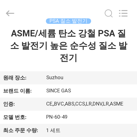
2015
-
2026
JoShining
Energy
PSA 질소 발전기
&
Technology
ASME/세륨 탄소 강철 PSA 질
집
Co.,Ltd.
All
Rights
소 발전기 높은 순수성 질소 발
Reserved.
제
전기
품
Suzhou
원래 장소:
우
SINCE GAS
브랜드 이름:
리
CE,,BVC,ABS,CCS,LR,DNV,LR,ASME
인증:
에
PN-60-49
모델 번호:
관
최소 주문 수량:
1 세트