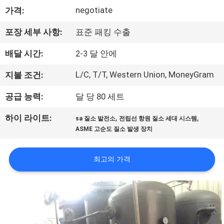
한
negotiate
가격:
것
포장 세부 사항:
표준 패킹 수출
공
배달 시간:
2-3 달 안에
장
L/C, T/T, Western Union, MoneyGram
지불 조건:
견
공급 능력:
달 당 80 세트
학
,
,
하이 라이트:
sa 질소 발전소
전립선 항원 질소 세대 시스템
ASME 고순도 질소 발생 장치
품
최고의 가격
질
관
리