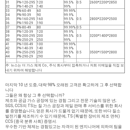
31
PN-120-295
120
99.5%
0.5
2600*2200*2850
32
PN-140-29
140
99%
33
PN-60-49
60
99.99%
34
PN-90-39
90
99.9%
35
PN-160-295
160
99.5%
0.5
2800*2200*2500
36
PN-190-29
190
99%
37
PN-80-49
80
99.99%
0.5
38
PN-120-39
120
99.9%
39
PN-200-295
200
99.5%
0.5
3200*1400*2800
40
PN-250-29
250
99%
41
PN-100-49
100
99.99%
42
PN-140-39
140
99.9%
43
PN-250-295
250
99.5%
0.5
3500*1500*2800
44
PN-290-29
290
99%
…
…
…
…
…
…
주: 뉴스는 더 가스 체계 Co., 주식 회사부터 접촉하거나 저희 이메일을 직접 보
내기 위하여 해방합니다
마지막 10 년 도중, 대략 98% 오래된 고객은 확고하게 그 후 선택합
니다
그들은 왜 항상 그 후 선택합니까?
제조와 공급 가스 공장에 있는 경험 그리고 전문 기술의 많은 년;
SGS, CCS의 TS는 질 가스 공장과 제일 판매 후 서비스를 위한 회사
를 증명했습니다; 얻은 회사가 드물게 없기 때문에, 또한 바다 질소
발전기를 제조하기 수 있기 때문에, TS (특별한 장비의 제조 면허)
CCS (중국 분류 사회) 증명서.
우수한 기반 체제는 경험있고는 자격이 된 엔지니어에 의하여 팀을