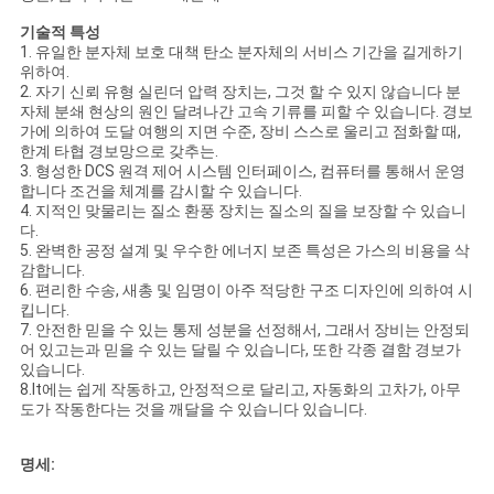
기술적 특성
견
1. 유일한 분자체 보호 대책 탄소 분자체의 서비스 기간을 길게하기
위하여.
적
2. 자기 신뢰 유형 실린더 압력 장치는, 그것 할 수 있지 않습니다 분
자체 분쇄 현상의 원인 달려나간 고속 기류를 피할 수 있습니다. 경보
요
가에 의하여 도달 여행의 지면 수준, 장비 스스로 울리고 점화할 때,
한계 타협 경보망으로 갖추는.
청
3. 형성한 DCS 원격 제어 시스템 인터페이스, 컴퓨터를 통해서 운영
합니다 조건을 체계를 감시할 수 있습니다.
4. 지적인 맞물리는 질소 환풍 장치는 질소의 질을 보장할 수 있습니
다.
NEWS
5. 완벽한 공정 설계 및 우수한 에너지 보존 특성은 가스의 비용을 삭
감합니다.
6. 편리한 수송, 새총 및 임명이 아주 적당한 구조 디자인에 의하여 시
킵니다.
SITEMAP
7. 안전한 믿을 수 있는 통제 성분을 선정해서, 그래서 장비는 안정되
어 있고는과 믿을 수 있는 달릴 수 있습니다, 또한 각종 결함 경보가
있습니다.
개
8.It에는 쉽게 작동하고, 안정적으로 달리고, 자동화의 고차가, 아무
도가 작동한다는 것을 깨달을 수 있습니다 있습니다.
인
명세:
정