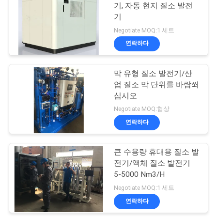
기, 자동 현지 질소 발전
기
견
Negotiate MOQ:1 세트
적
연락하다
요
막 유형 질소 발전기/산
청
업 질소 막 단위를 바람쐬
십시오
NEWS
Negotiate MOQ:협상
연락하다
사
큰 수용량 휴대용 질소 발
이
전기/액체 질소 발전기
5-5000 Nm3/H
트
Negotiate MOQ:1 세트
맵
연락하다