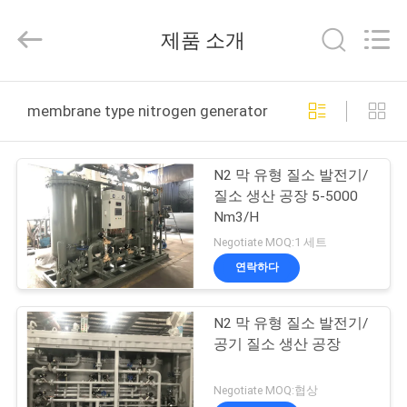
2015
-
2026
제품 소개
JoShining
Energy
&
Technology
집
Co.,Ltd.
All
membrane type nitrogen generator 온라인 제조
Rights
Reserved.
제
N2 막 유형 질소 발전기/
품
질소 생산 공장 5-5000
Nm3/H
Negotiate MOQ:1 세트
우
연락하다
리
N2 막 유형 질소 발전기/
에
공기 질소 생산 공장
관
Negotiate MOQ:협상