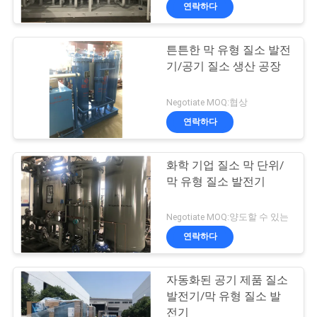
한
연락하다
것
튼튼한 막 유형 질소 발전
기/공기 질소 생산 공장
공
장
Negotiate MOQ:협상
연락하다
견
학
화학 기업 질소 막 단위/
막 유형 질소 발전기
품
Negotiate MOQ:양도할 수 있는
질
연락하다
관
자동화된 공기 제품 질소
리
발전기/막 유형 질소 발
전기