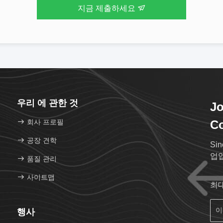
지금 제출하세요
우리 에 관한 것
Jo
회사 프로필
Co
공장 견학
Si
업
품질 관리
사이트맵
최
행사