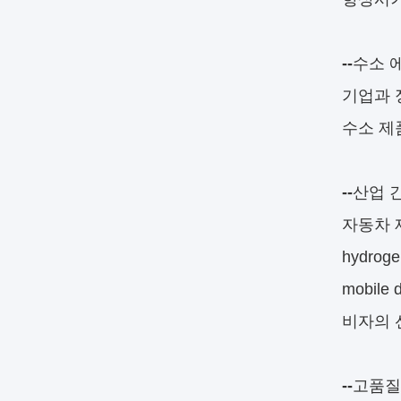
--
수소 
기업과 
수소 제
--
산업 
자동차 제조
hydrogen
mobil
비자의 
--
고품질