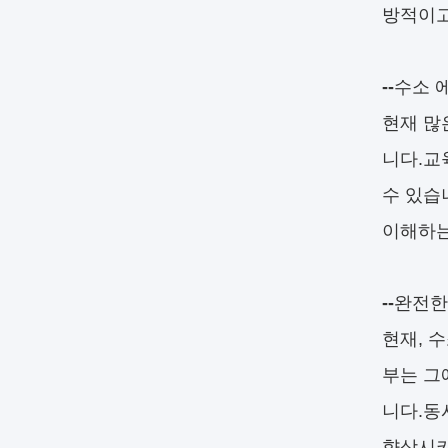
방적이고
--
수소 
현재 많
니다.교
수 있습
이해하는
--
완전한
현재, 
부는 그
니다.동
향상시키