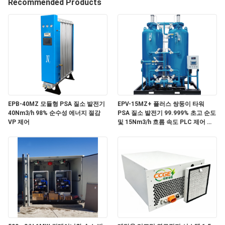
한
Recommended Products
것
공
장
견
EPB-40MZ 모듈형 PSA 질소 발전기
EPV-15MZ+ 플러스 쌍둥이 타워
학
40Nm3/h 98% 순수성 에너지 절감
PSA 질소 발전기 99.999% 초고 순도
VP 제어
및 15Nm3/h 흐름 속도 PLC 제어 기
능
품
질
관
리