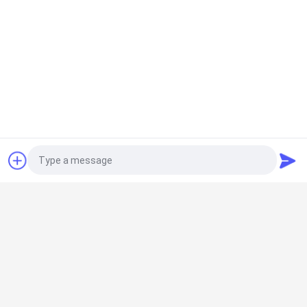
개
인
정
보
보
호
견적 요청
모든
정
책
PSA 질소 발전기
VSA 산소 발생기
Photo
VPSA 산소 발생기
PSA 산소 발전기
Video Call
Audio Call
압력 산소 챔버
막 질소 발전기