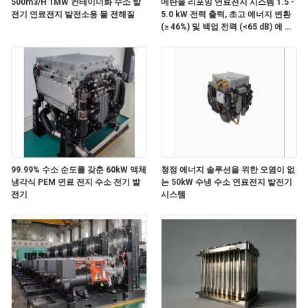
500m3/H 1MW 컨테이너화 수소 발
메탄올 리포밍 연료전지 시스템 1.5 -
전기 연료전지 발전소용 물 전해질
5.0 kW 전력 출력, 초고 에너지 변환
저
(≥ 46%) 및 백업 전력 (<65 dB) 에 대
한 초 조용한 성능
희
와
연
락
99.99% 수소 순도를 갖춘 60kW 액체
청정 에너지 솔루션을 위한 오염이 없
뉴
냉각식 PEM 연료 전지 수소 전기 발
는 50kW 수냉 수소 연료전지 발전기
전기
시스템
스
사
례