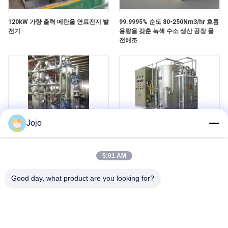
견
120kW 가량 출력 메탄올 연료전지 발
99.9995% 순도 80-250Nm3/hr 흐름
전기
용량을 갖춘 녹색 수소 생산 공장 물
적
전해조
요
청
NEWS
Jojo
자동 암모니아 가스 생성기 단순한 설
직선강 산업을 표류시키는 수소 생산
사
치
암모니아 크래커 공장 유리
5:01 AM
이
Good day, what product are you looking for?
트
맵