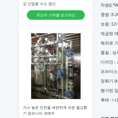
강 산업용 수소 생산
차원(L*
중량 :
3-2
최상의 가격을 얻으세요
보증 :
12
제공된 애
해외로 
품질 :
상
디자인 :
프라이스 
정화기 (k
평가된 암모
촉매 :
니
가스 높은 안전을 세련하게 쉬운 열교환
기 암모니아 크래커