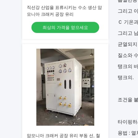
직선강 산업을 표류시키는 수소 생산 암
그리고 이
모니아 크래커 공장 유리
Ｃ 기온과
최상의 가격을 얻으세요
그리고 남
균열되지 
질소와 수
탱크의 바
탱크의.
조건을 붙
타이핑하
용법 :
열
암모니아 크래커 공장 유리 부동 선, 철