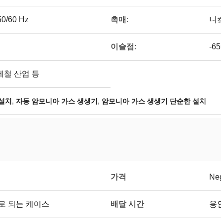
촉매:
50/60 Hz
니
이슬점:
-6
제철 산업 등
,
,
설치
자동 암모니아 가스 생생기
암모니아 가스 생생기 단순한 설치
가격
Neg
배달 시간
로 되는 케이스
용