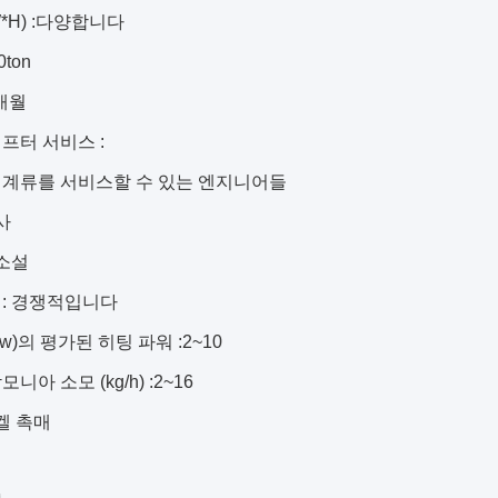
W*H) :다양합니다
0ton
개월
프터 서비스 :
기계류를 서비스할 수 있는 엔지니어들
사
소설
:
경쟁적입니다
w)의 평가된 히팅 파워 :
2~10
니아 소모 (kg/h) :
2~16
켈 촉매