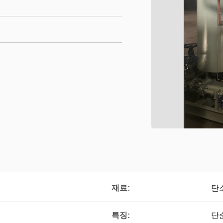
재료:
탄
특징:
단