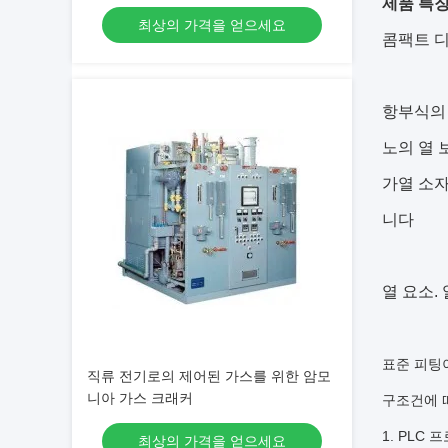
제품 특징 
최상의 가격을 얻으세요
콤팩트 디
항부식의 
노의 열 
가열 소자
니다
열 요소.
표준 피팅이
직류 전기로의 제어된 가스를 위한 암모
니아 가스 크래커
구조건에 
1. PLC
최상의 가격을 얻으세요