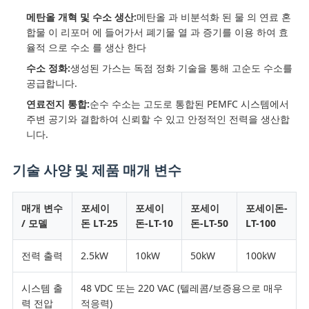
메탄올 개혁 및 수소 생산:
메탄올 과 비분석화 된 물 의 연료 혼
보
합물 이 리포머 에 들어가서 폐기물 열 과 증기를 이용 하여 효
보
율적 으로 수소 를 생산 한다
수소 정화:
생성된 가스는 독점 정화 기술을 통해 고순도 수소를
호
공급합니다.
정
연료전지 통합:
순수 수소는 고도로 통합된 PEMFC 시스템에서
주변 공기와 결합하여 신뢰할 수 있고 안정적인 전력을 생산합
책
니다.
기술 사양 및 제품 매개 변수
매개 변수
포세이
포세이
포세이
포세이돈-
/ 모델
돈 LT-25
돈-LT-10
돈-LT-50
LT-100
전력 출력
2.5kW
10kW
50kW
100kW
시스템 출
48 VDC 또는 220 VAC (텔레콤/보증용으로 매우
력 전압
적응력)