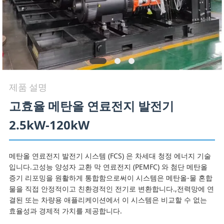
저
희
와
연
제품 설명
락
고효율 메탄올 연료전지 발전기
2.5kW-120kW
뉴
스
메탄올 연료전지 발전기 시스템 (FCS) 은 차세대 청정 에너지 기술
입니다.고성능 양성자 교환 막 연료전지 (PEMFC) 와 첨단 메탄올
증기 리포밍을 원활하게 통합함으로써이 시스템은 메탄올-물 혼합
사
물을 직접 안정적이고 친환경적인 전기로 변환합니다.,전력망에 연
결된 또는 차량용 애플리케이션에서 이 시스템은 비교할 수 없는
례
효율성과 경제적 가치를 제공합니다.