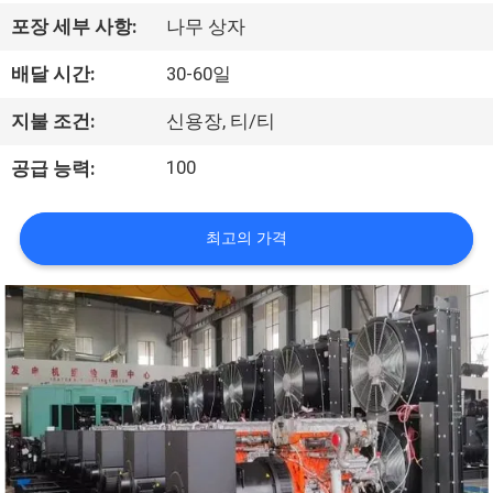
한
포장 세부 사항:
나무 상자
것
배달 시간:
30-60일
공
지불 조건:
신용장, 티/티
장
100
공급 능력:
견
최고의 가격
학
품
질
관
리