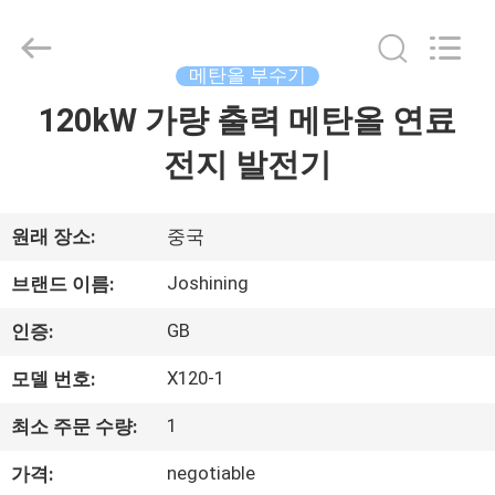
2015
-
2026
JoShining
Energy
메탄올 부수기
&
Technology
120kW 가량 출력 메탄올 연료
집
Co.,Ltd.
All
Rights
전지 발전기
Reserved.
제
품
원래 장소:
중국
Joshining
브랜드 이름:
우
GB
인증:
리
X120-1
모델 번호:
에
1
최소 주문 수량:
관
negotiable
가격: