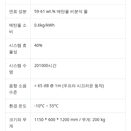
연료 성분
59-61 wt.% 메탄올 비분석 물
메탄올 소
0.6kg/kWh
비
시스템 효
40%
율성
시스템 수
201000시간
명
음향 소음
< 65 dB @ 1m (우프라 시끄러운 동작)
수준
환경 온도
-10°C ~ 55°C
크기와 무
1150 * 600 * 1200 mm / 무게: 200 kg
게