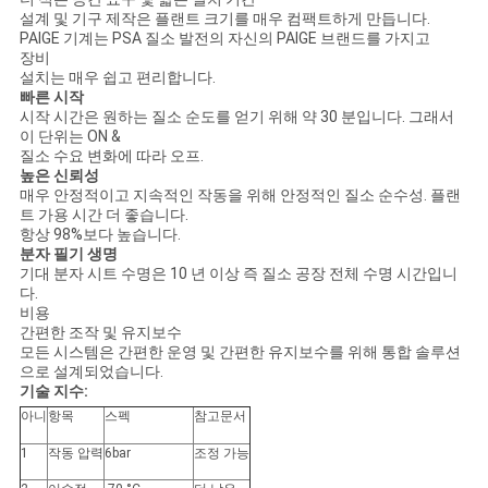
설계 및 기구 제작은 플랜트 크기를 매우 컴팩트하게 만듭니다.
개
PAIGE 기계는 PSA 질소 발전의 자신의 PAIGE 브랜드를 가지고
장비
인
설치는 매우 쉽고 편리합니다.
빠른 시작
시작 시간은 원하는 질소 순도를 얻기 위해 약 30 분입니다. 그래서
정
이 단위는 ON &
질소 수요 변화에 따라 오프.
보
높은 신뢰성
매우 안정적이고 지속적인 작동을 위해 안정적인 질소 순수성. 플랜
보
트 가용 시간 더 좋습니다.
항상 98%보다 높습니다.
호
분자 필기 생명
기대 분자 시트 수명은 10 년 이상 즉 질소 공장 전체 수명 시간입니
다.
정
비용
간편한 조작 및 유지보수
책
모든 시스템은 간편한 운영 및 간편한 유지보수를 위해 통합 솔루션
으로 설계되었습니다.
기술 지수:
아니
항목
스펙
참고문서
1
작동 압력
6bar
조정 가능