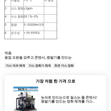
2
이슬점
-70 °C
더 낮은
3
산소 함량
≤3ppm
4
수소 함량
00.1%~5%
5
용량
5~5000Nm3/h
6
순수성
> 99.9995%
적용:
용접 오븐을 갖추고 콘덴서, 증발기를 만드는
가스 여과 체계
가스 정화기 체계
천연 가스 정화
가장 저렴 한 가격 으로
놋쇠로 만드는으로 질소는 물 콘덴서/
증발기를 만드는 정화 체계를 가스를
발산합니다