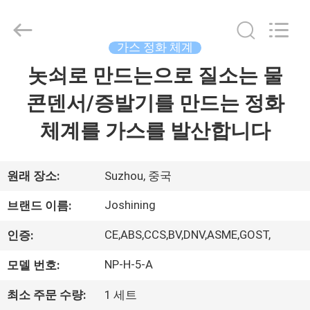
2015
-
2026
JoShining
Energy
가스 정화 체계
&
Technology
놋쇠로 만드는으로 질소는 물
집
Co.,Ltd.
All
Rights
콘덴서/증발기를 만드는 정화
Reserved.
제
체계를 가스를 발산합니다
품
원래 장소:
Suzhou, 중국
우
Joshining
브랜드 이름:
리
CE,ABS,CCS,BV,DNV,ASME,GOST,
인증:
에
NP-H-5-A
모델 번호:
관
최소 주문 수량:
1 세트