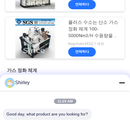
연락하다
플러스 수소는 산소 가스
정화 체계 100-
5000Nm3/H 수용량을 제
거합니다
Negotiate MOQ:1 세트
연락하다
가스 정화 체계
Shirley
99.9995% 순수성 질소 발전기 장비 가스 여과 체계
탄소 정화 체계 플러스 높은 순수성 질소 PSA 세대 체계/
11:25 AM
열처리를 위한 액체 암모니아 크래커 단위 가스 정화 체계
Good day, what product are you looking for?
모든