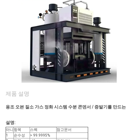
저
희
와
연
락
뉴
제품 설명
스
용조 오븐 질소 가스 정화 시스템 수분 콘덴서 / 증발기를 만드는
사
설명:
례
아니
항목
스펙
참고문서
1
순수성
> 99.9995%