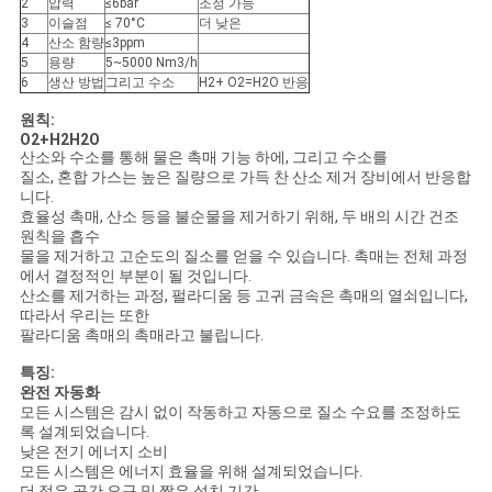
2
압력
≤6bar
조정 가능
3
이슬점
≤ 70°C
더 낮은
견
4
산소 함량
≤3ppm
5
용량
5~5000 Nm3/h
적
6
생산 방법
그리고 수소
H2+ O2=H2O 반응
원칙:
요
O2+H2H2O
산소와 수소를 통해 물은 촉매 기능 하에, 그리고 수소를
청
질소, 혼합 가스는 높은 질량으로 가득 찬 산소 제거 장비에서 반응합
니다.
효율성 촉매, 산소 등을 불순물을 제거하기 위해, 두 배의 시간 건조
원칙을 흡수
NEWS
물을 제거하고 고순도의 질소를 얻을 수 있습니다. 촉매는 전체 과정
에서 결정적인 부분이 될 것입니다.
산소를 제거하는 과정, 펄라디움 등 고귀 금속은 촉매의 열쇠입니다,
따라서 우리는 또한
사
팔라디움 촉매의 촉매라고 불립니다.
이
특징:
완전 자동화
트
모든 시스템은 감시 없이 작동하고 자동으로 질소 수요를 조정하도
록 설계되었습니다.
맵
낮은 전기 에너지 소비
모든 시스템은 에너지 효율을 위해 설계되었습니다.
더 적은 공간 요구 및 짧은 설치 기간