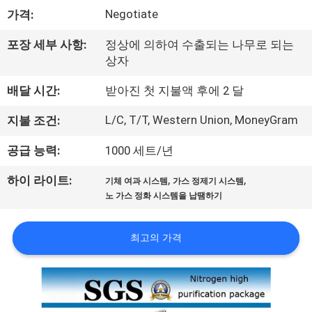
한
Negotiate
가격:
것
포장 세부 사항:
정상에 의하여 수출되는 나무로 되는
상자
공
배달 시간:
받아진 첫 지불액 후에 2 달
장
L/C, T/T, Western Union, MoneyGram
지불 조건:
견
공급 능력:
1000 세트/년
학
,
,
하이 라이트:
기체 여과 시스템
가스 정제기 시스템
노 가스 정화 시스템을 납땜하기
품
질
최고의 가격
관
리