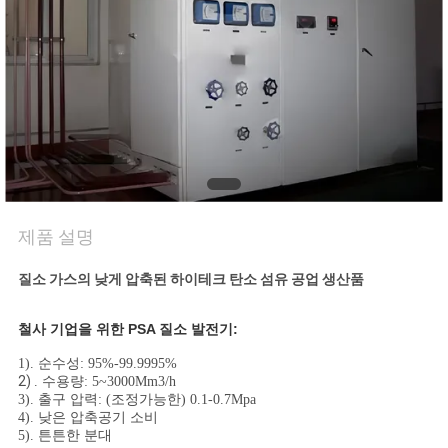
저
희
와
연
락
제품 설명
뉴
질소 가스의 낮게 압축된 하이테크 탄소 섬유 공업 생산품
스
철사 기업을 위한 PSA 질소 발전기:
1). 순수성: 95%-99.9995%
사
2)
. 수용량: 5~3000Mm3/h
3). 출구 압력: (조정가능한) 0.1-0.7Mpa
례
4). 낮은 압축공기 소비
5). 튼튼한 분대