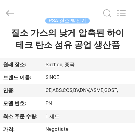
2015
-
2026
JoShining
Energy
PSA 질소 발전기
&
Technology
질소 가스의 낮게 압축된 하이
집
Co.,Ltd.
All
Rights
테크 탄소 섬유 공업 생산품
Reserved.
제
품
원래 장소:
Suzhou, 중국
SINCE
브랜드 이름:
우
CE,ABS,CCS,BV,DNV,ASME,GOST,
인증:
리
PN
모델 번호:
에
최소 주문 수량:
1 세트
관
Negotiate
가격: