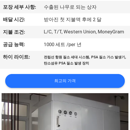
한
포장 세부 사항:
수출된 나무로 되는 상자
것
배달 시간:
받아진 첫 지불액 후에 2 달
공
L/C, T/T, Western Union, MoneyGram
지불 조건:
장
공급 능력:
1000 세트 /per 년
견
,
,
하이 라이트:
전립선 항원 질소 세대 시스템
PSA 질소 가스 발생기
탄소섬유 PSA 질소 발생 장치
학
최고의 가격
품
질
관
리