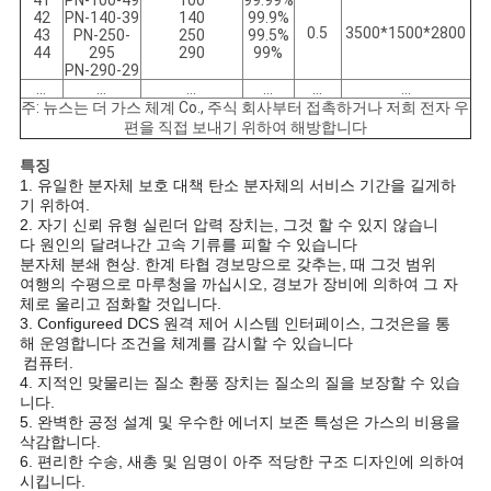
41
PN-100-49
100
99.99%
42
PN-140-39
140
99.9%
0.5
3500*1500*2800
43
PN-250-
250
99.5%
44
295
290
99%
PN-290-29
…
…
…
…
…
…
주: 뉴스는 더 가스 체계 Co., 주식 회사부터 접촉하거나 저희 전자 우
편을 직접 보내기 위하여 해방합니다
특징
1. 유일한 분자체 보호 대책 탄소 분자체의 서비스 기간을 길게하
기 위하여.
2. 자기 신뢰 유형 실린더 압력 장치는, 그것 할 수 있지 않습니
다 원인의 달려나간 고속 기류를 피할 수 있습니다
분자체 분쇄 현상. 한계 타협 경보망으로 갖추는, 때 그것 범위
여행의 수평으로 마루청을 까십시오, 경보가 장비에 의하여 그 자
체로 울리고 점화할 것입니다.
3. Configureed DCS 원격 제어 시스템 인터페이스, 그것은을 통
해 운영합니다 조건을 체계를 감시할 수 있습니다
컴퓨터.
4. 지적인 맞물리는 질소 환풍 장치는 질소의 질을 보장할 수 있습
니다.
5. 완벽한 공정 설계 및 우수한 에너지 보존 특성은 가스의 비용을
삭감합니다.
6. 편리한 수송, 새총 및 임명이 아주 적당한 구조 디자인에 의하여
시킵니다.