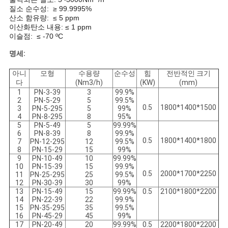
질소 순수성: ≥ 99.9995%
개
산소 함유량: ≤ 5 ppm
이산화탄소 내용: ≤ 1 ppm
인
이슬점: ≤ -70 ºC
명세:
정
아니
모형
수용량
순수성
힘
전반적인 크기
보
다
(Nm3/h)
(KW)
(mm)
1
PN-3-39
3
99.9%
보
2
PN-5-29
5
99.5%
0.5
1800*1400*1500
3
PN-5-295
5
99%
4
PN-8-295
8
95%
호
5
PN-5-49
5
99.99%
6
PN-8-39
8
99.9%
정
0.5
1800*1400*1800
7
PN-12-295
12
99.5%
8
PN-15-29
15
99%
책
9
PN-10-49
10
99.99%
10
PN-15-39
15
99.9%
0.5
2000*1700*2250
11
PN-25-295
25
99.5%
12
PN-30-39
30
99%
13
PN-15-49
15
99.99%
0.5
2100*1800*2200
14
PN-22-39
22
99.9%
15
PN-35-295
35
99.5%
16
PN-45-29
45
99%
17
PN-20-49
20
99.99%
0.5
2200*1800*2200