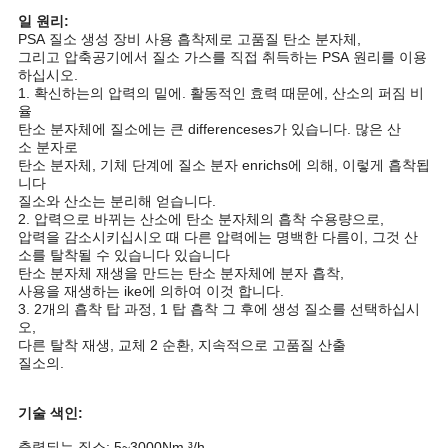
일 원리:
견
PSA 질소 생성 장비 사용 흡착제로 고품질 탄소 분자체,
그리고 압축공기에서 질소 가스를 직접 취득하는 PSA 원리를 이용
적
하십시오.
1. 확신하는의 압력의 밑에. 활동적인 효력 때문에, 산소의 퍼짐 비
율
요
탄소 분자체에 질소에는 큰 differenceses가 있습니다. 많은 산
소 분자로
청
탄소 분자체, 기체 단계에 질소 분자 enrichs에 의해, 이렇게 흡착됩
니다
질소와 산소는 분리해 얻습니다.
2. 압력으로 바뀌는 산소에 탄소 분자체의 흡착 수용량으로,
NEWS
압력을 감소시키십시오 때 다른 압력에는 명백한 다름이, 그것 산
소를 탈착될 수 있습니다 있습니다
탄소 분자체 재생을 만드는 탄소 분자체에 분자 흡착,
사
사용을 재생하는 ike에 의하여 이것 합니다.
3. 2개의 흡착 탑 과정, 1 탑 흡착 그 후에 생성 질소를 선택하십시
오,
이
다른 탈착 재생, 교체 2 순환, 지속적으로 고품질 산출
질소의.
트
맵
기술 색인:
출력되는 질소: 5~3000Nm ³/h