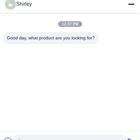
Shirley
현명한 사이즈 가지고 다닐 수 있는 PSA 질소 가스 플랜트 자동화
된 작동
12:37 PM
질소 발생 장치 순도 99.9995 리튬 전력 사업
Good day, what product are you looking for?
모든
PSA 질소 발전기
VSA 산소 발생기
VPSA 산소 발생기
PSA 산소 발전기
압력 산소 챔버
막 질소 발전기
수소 발전기
암모니아 크래커