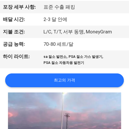
한
포장 세부 사항:
표준 수출 패킹
것
배달 시간:
2-3 달 안에
공
지불 조건:
L/C, T/T, 서부 동맹, MoneyGram
장
공급 능력:
70-80 세트/달
견
,
,
하이 라이트:
sa 질소 발전소
PSA 질소 가스 발생기
PSA 질소 자동차용 발전기
학
최고의 가격
품
질
관
리