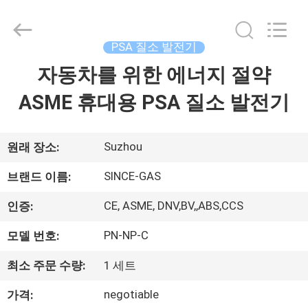
2015
-
2026
JoShining
Energy
PSA 질소 발전기
&
Technology
자동차를 위한 에너지 절약
집
Co.,Ltd.
All
Rights
ASME 휴대용 PSA 질소 발전기
Reserved.
제
품
Suzhou
원래 장소:
SINCE-GAS
브랜드 이름:
우
CE, ASME, DNV,BV,,ABS,CCS
인증:
리
PN-NP-C
모델 번호:
에
최소 주문 수량:
1 세트
관
negotiable
가격: