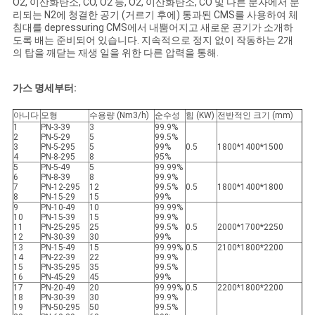
O2, 이산화탄소, CO, O2 등, O2, 이산화탄소, CO 및 다른 분자에서 분
리되는 N2에 청결한 공기 (거르기 후에) 통과된 CMS를 사용하여 체
견
침대를 depressuring CMS에서 내뿜어지고 새로운 공기가 소개하
도록 배는 준비되어 있습니다. 지속적으로 정지 없이 작동하는 2개
적
의 탑을 깨닫는 재생 일을 위한 다른 압력을 통해.
요
가스 명세부터:
청
아니다
모형
수용량 (Nm3/h)
순수성
힘 (KW)
전반적인 크기 (mm)
1
PN-3-39
3
99.9%
2
PN-5-29
5
99.5%
3
PN-5-295
5
99%
0.5
1800*1400*1500
NEWS
4
PN-8-295
8
95%
5
PN-5-49
5
99.99%
6
PN-8-39
8
99.9%
7
PN-12-295
12
99.5%
0.5
1800*1400*1800
8
PN-15-29
15
99%
SITEMAP
9
PN-10-49
10
99.99%
10
PN-15-39
15
99.9%
11
PN-25-295
25
99.5%
0.5
2000*1700*2250
12
PN-30-39
30
99%
개
13
PN-15-49
15
99.99%
0.5
2100*1800*2200
14
PN-22-39
22
99.9%
15
PN-35-295
35
99.5%
인
16
PN-45-29
45
99%
17
PN-20-49
20
99.99%
0.5
2200*1800*2200
18
PN-30-39
30
99.9%
정
19
PN-50-295
50
99.5%