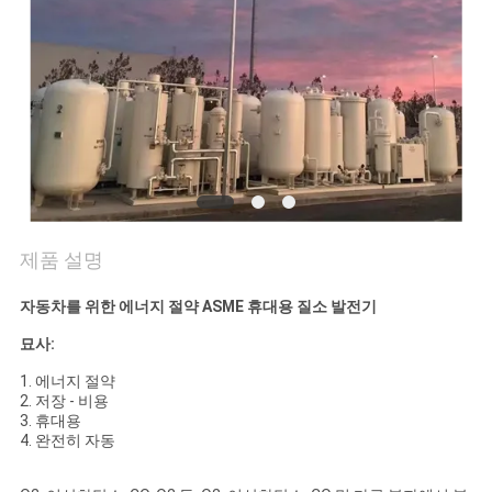
저
희
와
연
락
제품 설명
뉴
자동차를 위한 에너지 절약 ASME 휴대용 질소 발전기
스
묘사:
1. 에너지 절약
2. 저장 - 비용
사
3. 휴대용
4. 완전히 자동
례