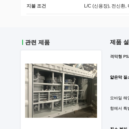
지불 조건
L/C (신용장), 전신환
제품 
관련 제품
격막형 PS
얇은막 질
모바일 해양
항에서 특