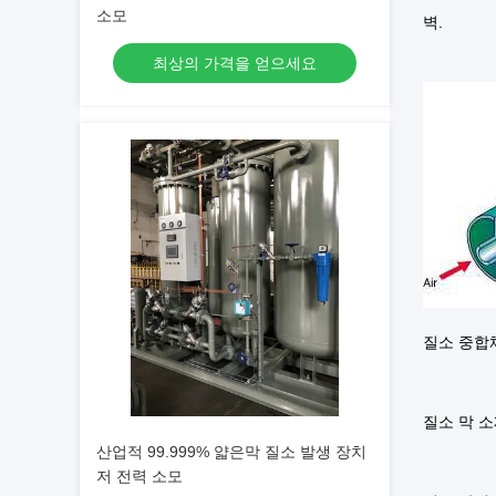
소모
벽.
최상의 가격을 얻으세요
질소 중합
질소 막 
산업적 99.999% 얇은막 질소 발생 장치
저 전력 소모