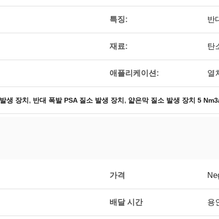
특징:
반
재료:
탄
애플리케이션:
열처
,
,
 발생 장치
반대 폭발 PSA 질소 발생 장치
얇은막 질소 발생 장치 5 Nm3
가격
Neg
배달 시간
용