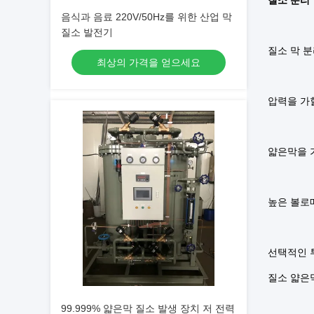
질소 분리
음식과 음료 220V/50Hz를 위한 산업 막
질소 발전기
질소 막 
최상의 가격을 얻으세요
압력을 가
얇은막을 
높은 볼로
선택적인 
질소 얇은
99.999% 얇은막 질소 발생 장치 저 전력