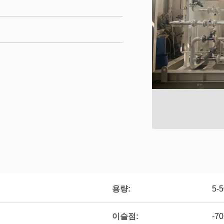
용량:
5-
이슬점:
-7