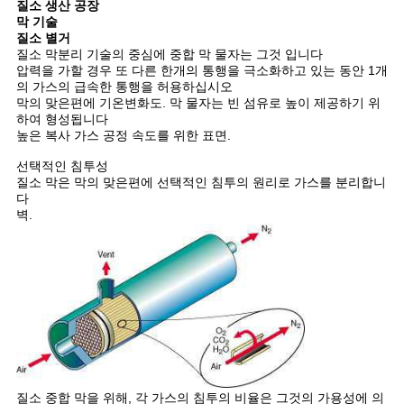
질소 생산 공장
막 기술
견
질소 별거
질소 막분리 기술의 중심에 중합 막 물자는 그것 입니다
적
압력을 가할 경우 또 다른 한개의 통행을 극소화하고 있는 동안 1개
의 가스의 급속한 통행을 허용하십시오
막의 맞은편에 기온변화도. 막 물자는 빈 섬유로 높이 제공하기 위
요
하여 형성됩니다
높은 복사 가스 공정 속도를 위한 표면.
청
선택적인 침투성
질소 막은 막의 맞은편에 선택적인 침투의 원리로 가스를 분리합니
다
NEWS
벽.
사
이
트
맵
질소 중합 막을 위해, 각 가스의 침투의 비율은 그것의 가용성에 의