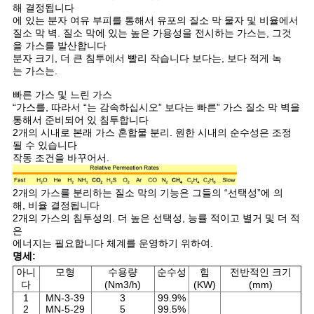
해 결정됩니다
에 있는 분자 여유 부피를 통해서 유포의 질소 막 물자 및 비율에서
개
질소 막 벽. 질소 막에 있는 높은 가용성을 전시하는 가스는, 그것
을 가스를 발산합니다
인
분자 크기, 더 큰 침투에서 빨리 작습니다 보다는, 보다 적게 녹
는 가스는.
정
빠른 가스 및 느린 가스
보
“가스를, 따라서 “는 감속하십시오” 보다는 빠른” 가스 질소 막 벽을
통해서 준비되어 있 침투합니다
2개의 시내로 본래 가스 혼합물 분리. 원한 시내의 순수성은 조정
보
될 수 있습니다
작동 조건을 바꾸어서.
호
정
2개의 가스를 분리하는 질소 막의 기능은 그들의 “선택성”에 의
해, 비율 결정됩니다
책
2개의 가스의 침투성의. 더 높은 선택성, 능률 적이고 별거 및 더 적
은
에너지는 필요합니다 체계를 운영하기 위하여.
명세:
아니
모형
수용량
순수성
힘
전반적인 크기
다
(Nm3/h)
(KW)
(mm)
1
MN-3-39
3
99.9%
2
MN-5-29
5
99.5%