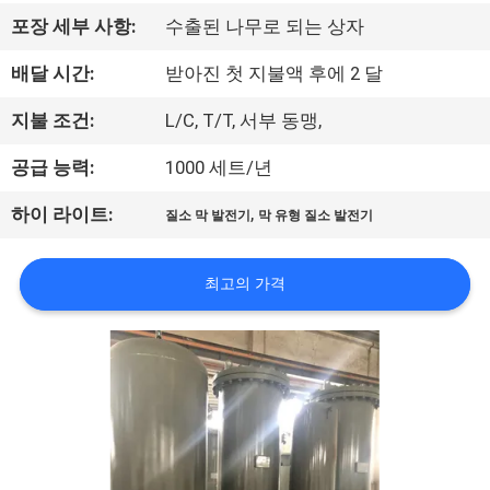
한
포장 세부 사항:
수출된 나무로 되는 상자
것
배달 시간:
받아진 첫 지불액 후에 2 달
공
지불 조건:
L/C, T/T, 서부 동맹,
장
공급 능력:
1000 세트/년
견
,
하이 라이트:
질소 막 발전기
막 유형 질소 발전기
학
최고의 가격
품
질
관
리