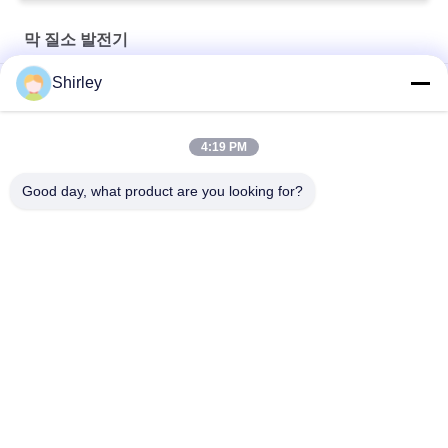
막 질소 발전기
Shirley
막 질소 발생기 순수성 99% 해양 산업 BV CCS TS 증명서
음식과 음료 220V/50Hz를 위한 산업 막 질소 발전기
4:19 PM
99.999% 얇은막 질소 발생 장치 저 전력 소모
Good day, what product are you looking for?
모든
PSA 질소 발전기
VSA 산소 발생기
VPSA 산소 발생기
PSA 산소 발전기
압력 산소 챔버
막 질소 발전기