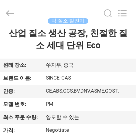
2015
-
2026
JoShining
Energy
막 질소 발전기
&
Technology
산업 질소 생산 공장, 친절한 질
집
Co.,Ltd.
All
Rights
소 세대 단위 Eco
Reserved.
제
품
원래 장소:
쑤저우, 중국
SINCE-GAS
브랜드 이름:
우
CE,ABS,CCS,BV,DNV,ASME,GOST,
인증:
리
PM
모델 번호:
에
최소 주문 수량:
양도할 수 있는
관
Negotiate
가격: